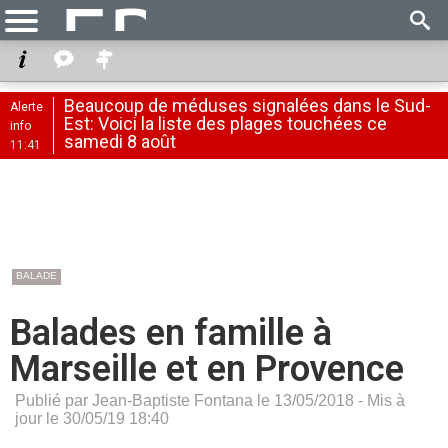
Beaucoup de méduses signalées dans le Sud-
Alerte
Est: Voici la liste des plages touchées ce
info
samedi 8 août
11:41
BALADE
Balades en famille à
Marseille et en Provence
Publié par Jean-Baptiste Fontana le 13/05/2018 - Mis à
jour le 30/05/19 18:40