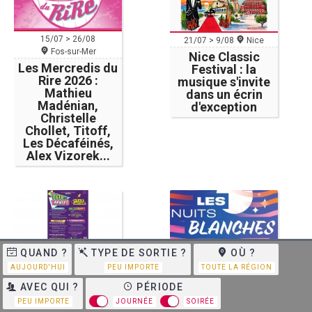
15/07 > 26/08
21/07 > 9/08
Nice
Fos-sur-Mer
Nice Classic
Les Mercredis du
Festival : la
Rire 2026 :
musique s'invite
Mathieu
dans un écrin
Madénian,
d'exception
Christelle
Chollet, Titoff,
Les Décaféinés,
Alex Vizorek...
QUAND ?
TYPE DE SORTIE ?
OÙ ?
6/08 > 10/08
9/07 > 13/08
Hyères
AUJOURD'HUI
PEU IMPORTE
TOUTE LA RÉGION
Le Castellet
Les Nuits
Fête du Brûlat
Blanches
AVEC QUI ?
PÉRIODE
d'Hyères 2026 :
PEU IMPORTE
JOURNÉE
SOIRÉE
six jeudis de fête