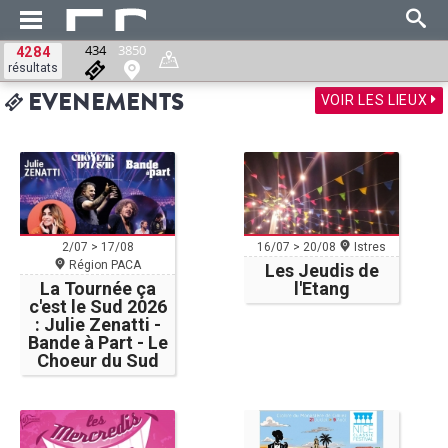
434
3850
4284
résultats
VOIR LES LIEUX
EVENEMENTS
2/07 > 17/08
16/07 > 20/08
Istres
Région PACA
Les Jeudis de
La Tournée ça
l'Etang
c'est le Sud 2026
: Julie Zenatti -
Bande à Part - Le
Choeur du Sud