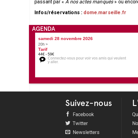
passant par «
A nos actes manqués
» ou encor
Infos/réservations :
dome.marseille.fr
AGENDA
samedi 28 novembre 2026
20h >
Tarif
44€ - 59€
Connectez-vous pour voir vos amis qui veulent
y aller.
Suivez-nous
L
Facebook
Qu
Twitter
No
Newsletters
Me