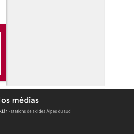
e
oc Company
os médias
ki.fr
- stations de ski des Alpes du sud