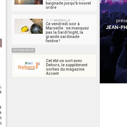
baignade jusqu'à nouvel
ordre
11:37
MARSEILLE
Ce vendredi soir à
Marseille : ne manquez
pas la Sardi'night, la
grande sardinade
festive !
SPONSORISÉ
Cet été on sort avec
Dehors, le supplément
sorties du magazine
Accent
,
s
e
e
n
n