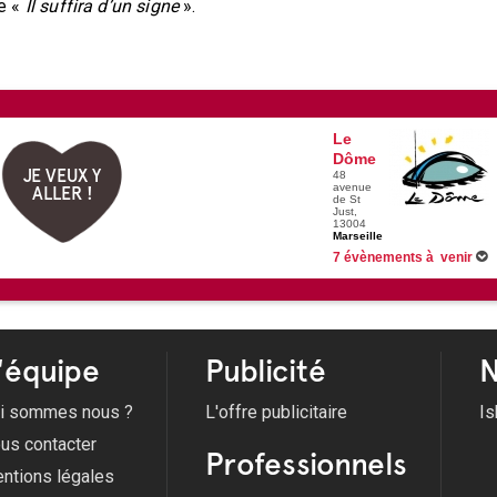
e «
Il suffira d’un signe
».
Le
Dôme
JE VEUX Y
48
avenue
ALLER !
de St
Just,
13004
Marseille
7 évènements à venir
01/10/2026 -
Génération Célin
04/10/2026 -
Djadja et Dinaz
15/10/2026 -
The Jeff Panacl
04/11/2026 -
Nej'
Voir tous les évènements
'équipe
Publicité
N
i sommes nous ?
L'offre publicitaire
Is
us contacter
Professionnels
ntions légales