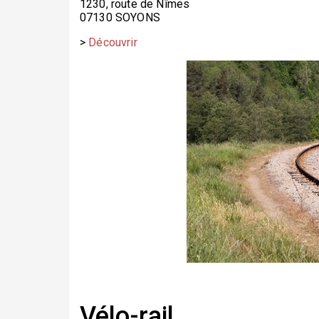
1230, route de Nîmes
07130 SOYONS
>
Découvrir
Vélo-rail