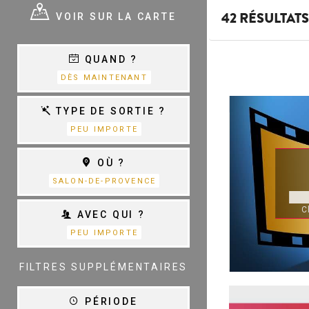
E ?
VOIR SUR LA CARTE
42 RÉSULTATS
QUAND ?
E
VARIÉTÉ,
DÈS MAINTENANT
CHANSON &
COM.MUSICALES
E
TYPE DE SORTIE ?
PEU IMPORTE
THÉÂTRE
OÙ ?
S
D
SALON-DE-PROVENCE
C
AVEC QUI ?
PEU IMPORTE
TOUTES LES
CATÉGORIES
FILTRES SUPPLÉMENTAIRES
PÉRIODE