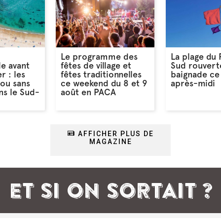
Le programme des
La plage du
le avant
fêtes de village et
Sud rouverte
r : les
fêtes traditionnelles
baignade ce 
 ou sans
ce weekend du 8 et 9
après-midi
s le Sud-
août en PACA
AFFICHER PLUS DE
MAGAZINE
ET SI ON SORTAIT ?