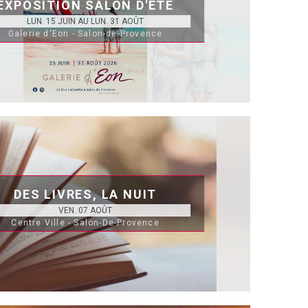
EXPOSITION SALON D'ÉTÉ
LUN. 15 JUIN AU LUN. 31 AOÛT
Galerie d'Eon - Salon-de-Provence
DES LIVRES, LA NUIT
VEN. 07 AOÛT
Centre Ville - Salon-De-Provence