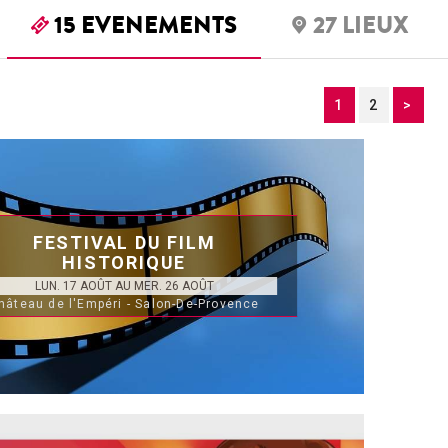
15
EVENEMENTS
27
LIEUX
1
2
>
FESTIVAL DU FILM
HISTORIQUE
LUN. 17 AOÛT AU MER. 26 AOÛT
hâteau de l'Empéri - Salon-De-Provence