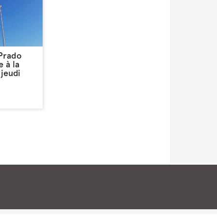
 Prado
 à la
jeudi