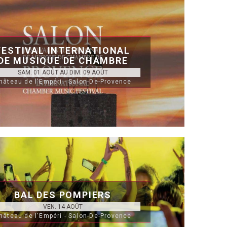
FESTIVAL INTERNATIONAL
DE MUSIQUE DE CHAMBRE
SAM. 01 AOÛT AU DIM. 09 AOÛT
hâteau de l'Empéri - Salon-De-Provence
BAL DES POMPIERS
VEN. 14 AOÛT
hâteau de l'Empéri - Salon-De-Provence