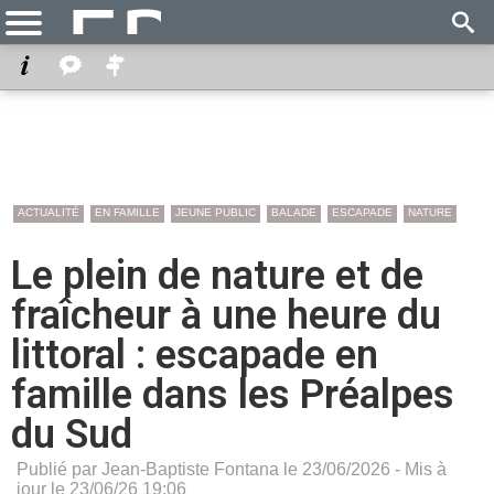
ACTUALITÉ
EN FAMILLE
JEUNE PUBLIC
BALADE
ESCAPADE
NATURE
Le plein de nature et de
fraîcheur à une heure du
littoral : escapade en
famille dans les Préalpes
du Sud
Publié par Jean-Baptiste Fontana le 23/06/2026 - Mis à
jour le 23/06/26 19:06