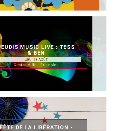
JEUDIS MUSIC LIVE : TESS
& BEN
JEU. 13 AOÛT
Centre Ville - Brignoles
FÊTE DE LA LIBÉRATION -