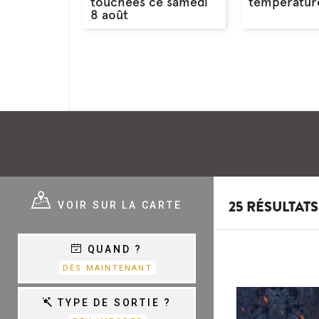
touchées ce samedi
température
8 août
E ?
VOIR SUR LA CARTE
25 RÉSULTATS
QUAND ?
E
VARIÉTÉ,
DÈS MAINTENANT
CHANSON &
COM.MUSICALES
E
TYPE DE SORTIE ?