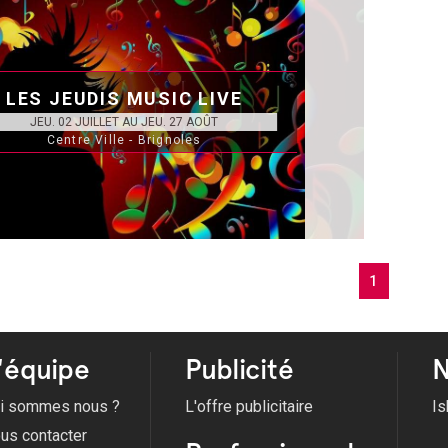
LES JEUDIS MUSIC LIVE
JEU. 02 JUILLET AU JEU. 27 AOÛT
Centre Ville - Brignoles
1
'équipe
Publicité
N
i sommes nous ?
L'offre publicitaire
Is
us contacter