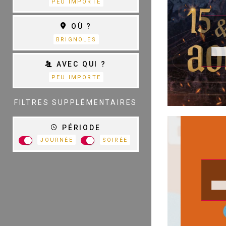
PEU IMPORTE
THÉÂTRE
OÙ ?
S
D
BRIGNOLES
AVEC QUI ?
PEU IMPORTE
TOUTES LES
CATÉGORIES
FILTRES SUPPLÉMENTAIRES
PÉRIODE
JOURNÉE
SOIRÉE