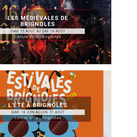
LES MÉDIÉVALES DE
BRIGNOLES
SAM. 15 AOÛT AU DIM. 16 AOÛT
Centre Ville - Brignoles
L'ÉTÉ À BRIGNOLES
MAR. 16 JUIN AU LUN. 31 AOÛT
Centre Ville - Brignoles