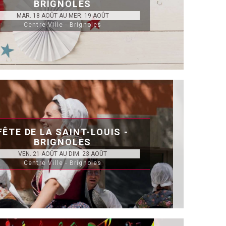
BRIGNOLES
MAR. 18 AOÛT AU MER. 19 AOÛT
Centre Ville - Brignoles
FÊTE DE LA SAINT-LOUIS -
BRIGNOLES
VEN. 21 AOÛT AU DIM. 23 AOÛT
Centre Ville - Brignoles