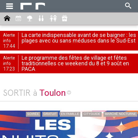
La carte indispensable avant de se baigner : les
Alerte
plages avec ou sans méduses dans le Sud-Est
info
17:44
Le programme des fêtes de village et fêtes
Alerte
traditionnelles ce weekend du 8 et 9 août en
info
PACA
17:23
Toulon
SORTIR à
SOIRÉE
GRATUIT
EN FAMILLE
CITYGUIDE
MARCHÉ NOCTURNE