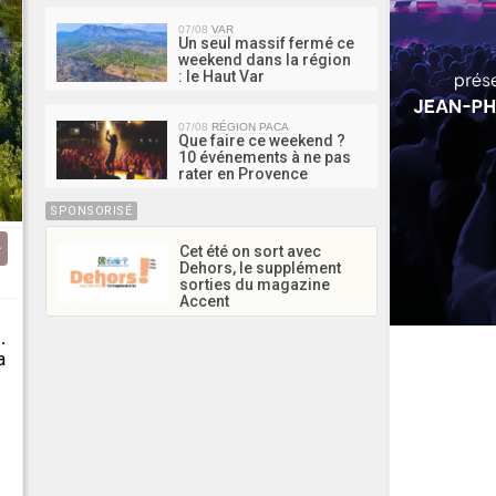
07/08
VAR
Un seul massif fermé ce
weekend dans la région
: le Haut Var
07/08
RÉGION PACA
Que faire ce weekend ?
10 événements à ne pas
rater en Provence
SPONSORISÉ
Cet été on sort avec
Dehors, le supplément
sorties du magazine
Accent
.
a