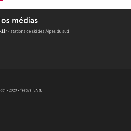
os médias
ki.fr
- stations de ski des Alpes du sud
 .db1 - 2023 - Ifestival SARL