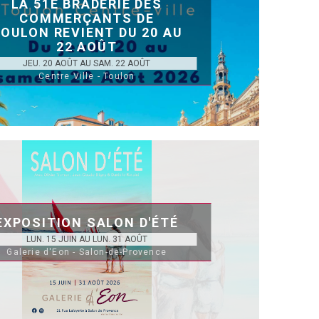
LA 51E BRADERIE DES
COMMERÇANTS DE
OULON REVIENT DU 20 AU
22 AOÛT
JEU. 20 AOÛT AU SAM. 22 AOÛT
Centre Ville - Toulon
EXPOSITION SALON D'ÉTÉ
LUN. 15 JUIN AU LUN. 31 AOÛT
Galerie d'Eon - Salon-de-Provence