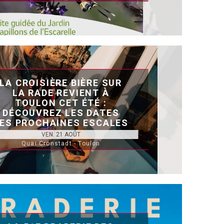
LA CROISIÈRE BIÈRE SUR
LA RADE REVIENT À
TOULON CET ÉTÉ :
DÉCOUVREZ LES DATES
ES PROCHAINES ESCALES
VEN. 21 AOÛT
Quai Cronstadt - Toulon