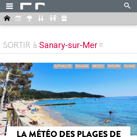
Sanary-sur-Mer
SORTIR à
ACTUALITÉ
BALADE
METEO
NATURE
PLAGE
LA MÉTÉO DES PLAGES DE