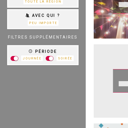
TOUTE LA RÉGION
AVEC QUI ?
PEU IMPORTE
TOUTES LES
CATÉGORIES
FILTRES SUPPLÉMENTAIRES
PÉRIODE
JOURNÉE
SOIRÉE
R