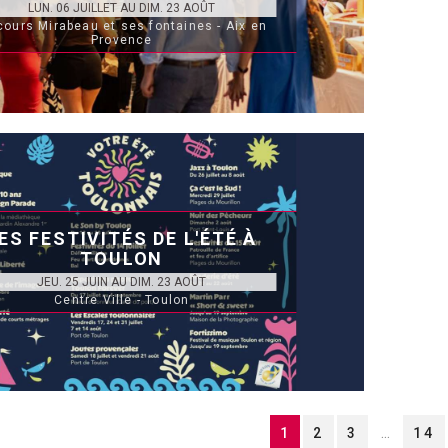
LUN. 06 JUILLET AU DIM. 23 AOÛT
cours Mirabeau et ses fontaines - Aix en
Provence
ES FESTIVITÉS DE L'ÉTÉ À
TOULON
JEU. 25 JUIN AU DIM. 23 AOÛT
Centre Ville - Toulon
1
2
3
14
...