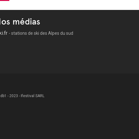
os médias
ki.fr
- stations de ski des Alpes du sud
 .db1 - 2023 - Ifestival SARL