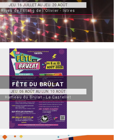
JEU. 16 JUILLET AU JEU. 20 AOÛT
Rives de l'Etang de l'Olivier - Istres
FÊTE DU BRÛLAT
JEU. 06 AOÛT AU LUN. 10 AOÛT
Hameau du Brûlat - Le Castellet