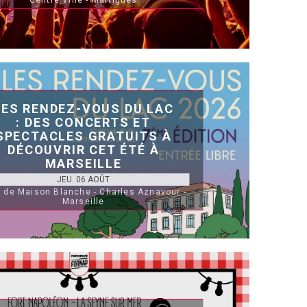
Centre Ville - Martigues
LES RENDEZ-VOUS DU LAC
: DES CONCERTS ET
SPECTACLES GRATUITS À
DÉCOUVRIR CET ÉTÉ À
MARSEILLE
JEU. 06 AOÛT
 de Maison Blanche - Charles Aznavour -
Marseille