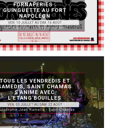
FORNAPERIES :
GUINGUETTE AU FORT
NAPOLÉON
VEN. 10 JUILLET AU DIM. 16 AOÛT
Fort Napoléon - La Seyne-sur-Mer
TOUS LES VENDREDIS ET
SAMEDIS, SAINT CHAMAS
S'ANIME AVEC
L'ETANG'BOUILLES
VEN. 03 JUILLET AU SAM. 22 AOÛT
ulodrome Jean Ramella - Saint-Chamas