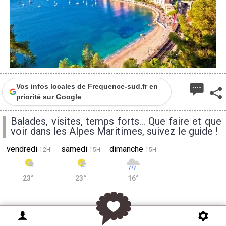
Vos infos locales de Frequence-sud.fr en
priorité sur Google
Balades, visites, temps forts... Que faire et que
voir dans les Alpes Maritimes, suivez le guide !
vendredi
samedi
dimanche
12H
15H
15H
23°
23°
16°
Que vous soyez un amateur de randonnée, un
passionné d'art et d'histoire, ou simplement à la