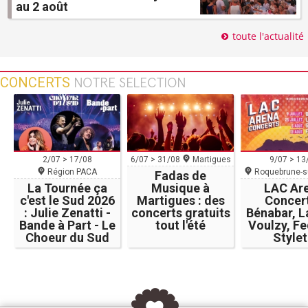
au 2 août
toute l'actualité
CONCERTS
NOTRE SELECTION
2/07 > 17/08
6/07 > 31/08
Martigues
9/07 > 13
Région PACA
Roquebrune-s
Fadas de
La Tournée ça
Musique à
LAC Ar
c'est le Sud 2026
Martigues : des
Concert
: Julie Zenatti -
concerts gratuits
Bénabar, L
Bande à Part - Le
tout l'été
Voulzy, Fe
Choeur du Sud
Style