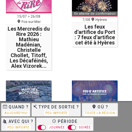
En attente de confirmation
15/07 > 26/08
7/08
Hyères
Fos-sur-Mer
Les feux
Les Mercredis du
d'artifice du Port
Rire 2026 :
: 7 feux d'artifice
Mathieu
cet été à Hyères
Madénian,
Christelle
Chollet, Titoff,
Les Décaféinés,
Alex Vizorek...
QUAND ?
TYPE DE SORTIE ?
OÙ ?
Evénement confirmé
7/08
Cogolin
AUJOURD'HUI
PEU IMPORTE
TOUTE LA RÉGION
7/08
Cogolin
Marché Nocturne
Artisanal
Feu d'artifice
AVEC QUI ?
PÉRIODE
PEU IMPORTE
JOURNÉE
SOIRÉE