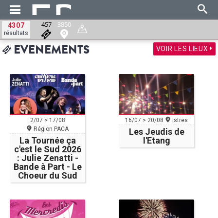
457
3850
4307
résultats
VOIR LES LIEUX
EVENEMENTS
2/07 > 17/08
16/07 > 20/08
Istres
Région PACA
Les Jeudis de
La Tournée ça
l'Etang
c'est le Sud 2026
: Julie Zenatti -
Bande à Part - Le
Choeur du Sud