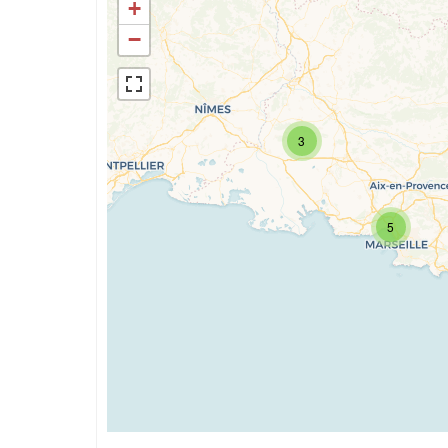
+
−
3
5