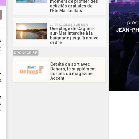
moment de profiter des
activités gratuites de
l'Été Marseillais
12:25
CAGNES-SUR-MER
Une plage de Cagnes-
sur-Mer interdite à la
baignade jusqu'à nouvel
s
ordre
s
e
SPONSORISÉ
Cet été on sort avec
.
Dehors, le supplément
sorties du magazine
n
Accent
a
r
e
é