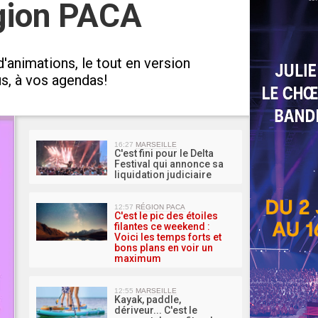
gion PACA
animations, le tout en version
us, à vos agendas!
MA 
16:27
MARSEILLE
C'est fini pour le Delta
Festival qui annonce sa
liquidation judiciaire
12:57
RÉGION PACA
C'est le pic des étoiles
filantes ce weekend :
Voici les temps forts et
bons plans en voir un
maximum
12:55
MARSEILLE
Kayak, paddle,
dériveur... C'est le