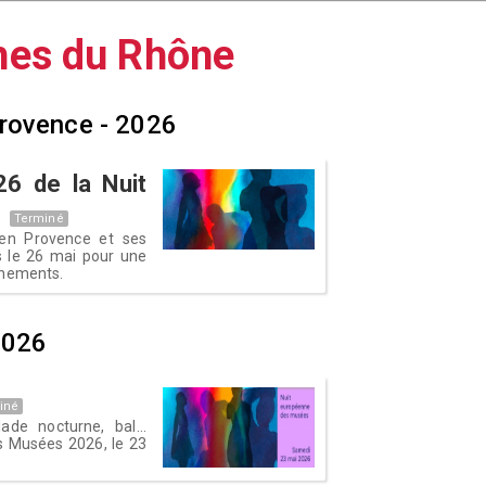
es du Rhône
Provence - 2026
6 de la Nuit
e
Terminé
x en Provence et ses
 le 26 mai pour une
énements.
2026
iné
ade nocturne, bal...
s Musées 2026, le 23