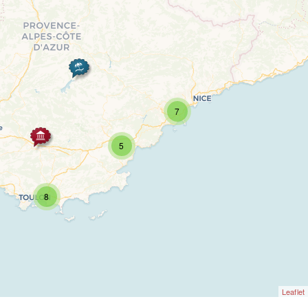
7
5
8
Leaflet