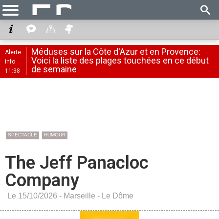
Méduses sur la Côte d'Azur et en Provence:
Alerte
Voici la liste des plages touchées en ce début
info
de semaine
11:38
SPECTACLE
HUMOUR
The Jeff Panacloc
Company
Le 15/10/2026 -
Marseille
-
Le Dôme