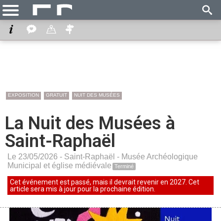
EXPOSITION
GRATUIT
NUIT DES MUSÉES
La Nuit des Musées à
Saint-Raphaël
Le 23/05/2026 -
Saint-Raphaël
-
Musée Archéologique
Municipal et église médiévale
Terminé
Cet événement est passé, mais il devrait revenir en 2027. Cet
article sera mis à jour pour la prochaine édition.