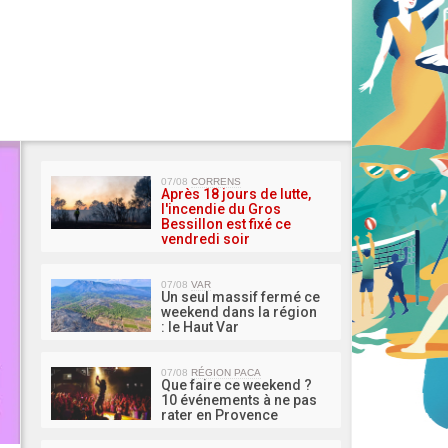
MA 
07/08
CORRENS
Après 18 jours de lutte,
l'incendie du Gros
Bessillon est fixé ce
vendredi soir
07/08
VAR
Un seul massif fermé ce
weekend dans la région
: le Haut Var
07/08
RÉGION PACA
Que faire ce weekend ?
10 événements à ne pas
rater en Provence