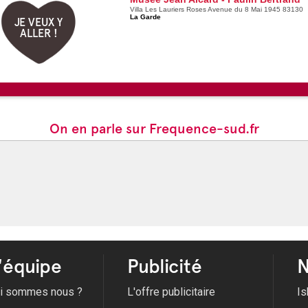
Villa Les Lauriers Roses Avenue du 8 Mai 1945 83130
La Garde
JE VEUX Y
ALLER !
On en parle sur Frequence-sud.fr
'équipe
Publicité
N
i sommes nous ?
L'offre publicitaire
Is