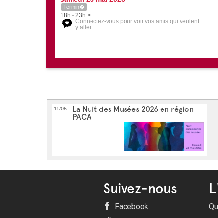
Termin�
18h - 23h >
Connectez-vous pour voir vos amis qui veulent
y aller.
La Nuit des Musées 2026 en région
11/05
PACA
Suivez-nous
L
Facebook
Qu