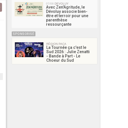
07/08
DEVOLUY
Avec Zen'Agritude, le
Dévoluy associe bien-
être et terroir pour une
parenthèse
ressourçante
SPONSORISÉ
RÉGION PACA
La Tournée ça c'est le
Sud 2026 : Julie Zenatti
- Bande à Part - Le
Choeur du Sud