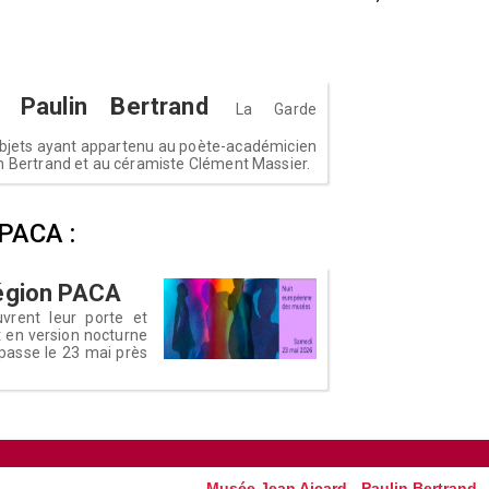
Paulin Bertrand
La Garde
 objets ayant appartenu au poète-académicien
in Bertrand et au céramiste Clément Massier.
 PACA :
région PACA
rent leur porte et
t en version nocturne
 passe le 23 mai près
Musée Jean Aicard - Paulin Bertrand