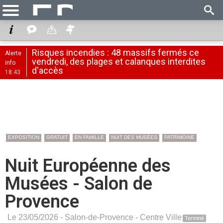
Risques incendies : 48 massifs fermés ce
Alerte
vendredi, des plages et calanques interdites
info
d'accès
18:43
EXPOSITION
GRATUIT
EN FAMILLE
NUIT DES MUSÉES
PATRIMOINE
Nuit Européenne des
Musées - Salon de
Provence
Le 23/05/2026 -
Salon-de-Provence
-
Centre Ville
Terminé