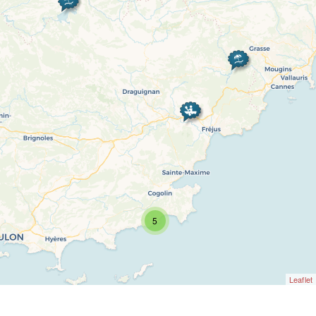
5
Leaflet