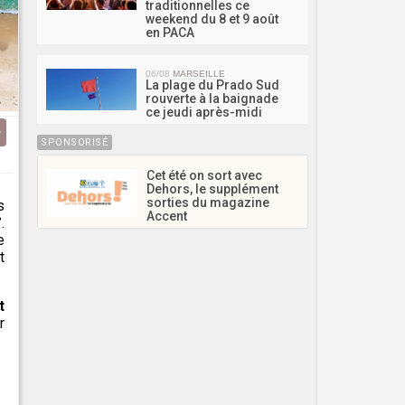
traditionnelles ce
weekend du 8 et 9 août
en PACA
06/08
MARSEILLE
La plage du Prado Sud
rouverte à la baignade
ce jeudi après-midi
SPONSORISÉ
Cet été on sort avec
Dehors, le supplément
sorties du magazine
s
Accent
.
e
t
t
r