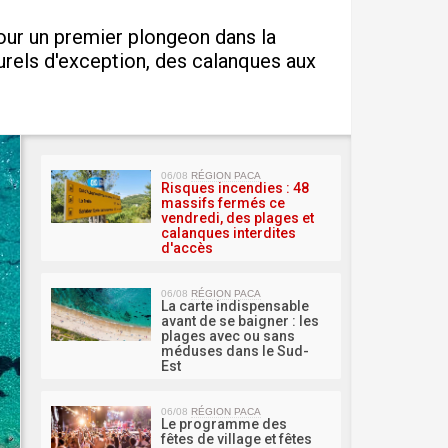
pour un premier plongeon dans la
urels d'exception, des calanques aux
MA 
06/08
RÉGION PACA
Risques incendies : 48
massifs fermés ce
vendredi, des plages et
calanques interdites
d'accès
06/08
RÉGION PACA
La carte indispensable
avant de se baigner : les
plages avec ou sans
méduses dans le Sud-
Est
06/08
RÉGION PACA
Le programme des
fêtes de village et fêtes