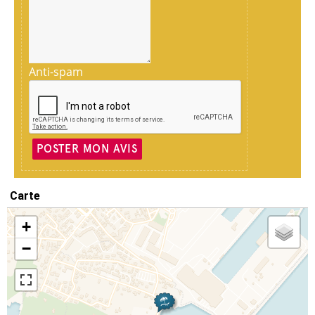
Anti-spam
POSTER MON AVIS
Carte
+
−