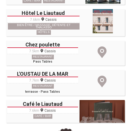
CAFÉ / BAR
RESTAURANT
Hôtel Le Liautaud
7.6km
Cassis
BIEN ÊTRE / MASSAGE, DÉTENTE ET
THALASSO
HÔTELS
Chez poulette
7.5km
Cassis
RESTAURANT
Pass Tables
L'OUSTAU DE LA MAR
7.7km
Cassis
RESTAURANT
terrasse
-
Pass Tables
Café le Liautaud
7.6km
Cassis
CAFÉ / BAR