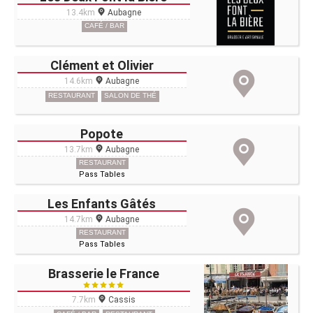
13.4km
Aubagne
CAFÉ / BAR
Clément et Olivier
14.6km
Aubagne
RESTAURANT
SALON DE THÉ
Popote
13.7km
Aubagne
RESTAURANT
Pass Tables
Les Enfants Gâtés
14.7km
Aubagne
RESTAURANT
Pass Tables
Brasserie le France
7.7km
Cassis