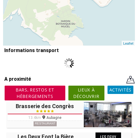
Leaflet
Informations transport
A proximité
BARS, RESTOS ET
LIEUX À
ACTIVITÉS
HÉBERGEMENTS
DÉCOUVRIR
Brasserie des Congrès
13.4km
Aubagne
RESTAURANT
Les Deux Font la Bière