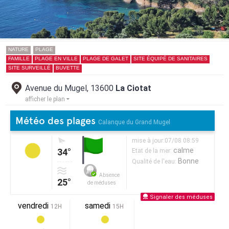
NATURE
PLAGE
FAMILLE
PLAGE EN VILLE
PLAGE DE GALET
SITE ÉQUIPÉ DE SANITAIRES
SITE SURVEILLÉ
BUVETTE
Avenue du Mugel, 13600
La Ciotat
afficher le plan
Météo des plages
Calanque du Grand Mugel
mise à jour:07/08 08:59
calme
34°
Etat de la mer:
Bonne
Qualité de l'eau:
Absence
25°
de méduses
Signaler des méduses
vendredi
samedi
12H
15H