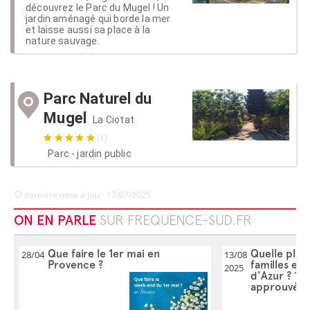
découvrez le Parc du Mugel ! Un
jardin aménagé qui borde la mer
et laisse aussi sa place à la
nature sauvage.
Parc Naturel du
Mugel
La Ciotat
(1)
Parc - jardin public
dernière mise à jour: 17/07/2025
ON EN PARLE
SUR FREQUENCE-SUD.FR
Que faire le 1er mai en
Quelle plag
28/04
13/08
Provence ?
familles en
2025
d'Azur ? 10 
approuvés