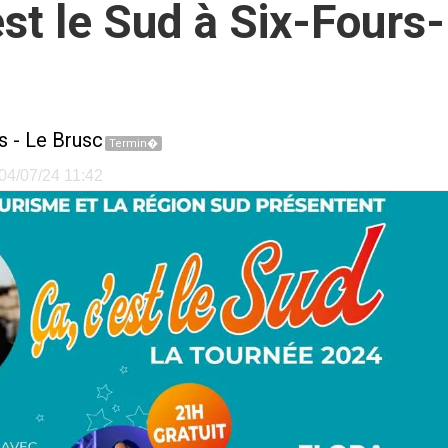
st le Sud à Six-Fours-
s
-
Le Brusc
Termin�
 04/07/24 11:42