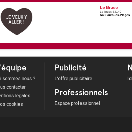
Le Brusc
Le brusc,83140
Six-Fours-les-Plages
JE VEUX Y
ALLER !
'équipe
Publicité
N
i sommes nous ?
L'offre publicitaire
Is
us contacter
Professionnels
ntions légales
Espace professionnel
fos cookies