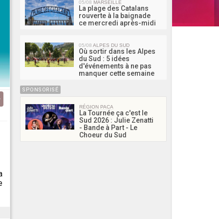
05/08
MARSEILLE
La plage des Catalans
rouverte à la baignade
ce mercredi après-midi
05/08
ALPES DU SUD
Où sortir dans les Alpes
du Sud : 5 idées
d'événements à ne pas
manquer cette semaine
SPONSORISÉ
RÉGION PACA
La Tournée ça c'est le
Sud 2026 : Julie Zenatti
- Bande à Part - Le
Choeur du Sud
a
e