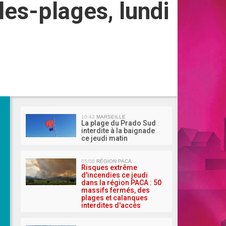
les-plages, lundi
MA 
10:42
MARSEILLE
La plage du Prado Sud
interdite à la baignade
ce jeudi matin
05/08
RÉGION PACA
Risques extrême
d'incendies ce jeudi
dans la région PACA : 50
massifs fermés, des
plages et calanques
interdites d'accès