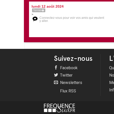
lundi 12 août 2024
Termin�
>
Connectez-vous pour voir vos amis qui veulent
y aller.
Suivez-nous
L
Facebook
Qu
Twitter
No
Newsletters
Me
In
Flux RSS