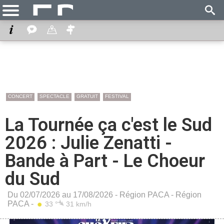
CONCERT
SPECTACLE
GRATUIT
FESTIVAL
La Tournée ça c'est le Sud
2026 : Julie Zenatti -
Bande à Part - Le Choeur
du Sud
Du 02/07/2026 au 17/08/2026 -
Région PACA
-
Région
PACA
-
33 °
31 km/h