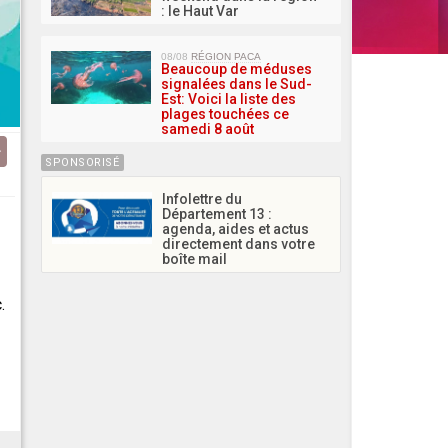
: le Haut Var
08/08
RÉGION PACA
Beaucoup de méduses
signalées dans le Sud-
Est: Voici la liste des
plages touchées ce
samedi 8 août
SPONSORISÉ
Infolettre du
Département 13 :
agenda, aides et actus
directement dans votre
boîte mail
.