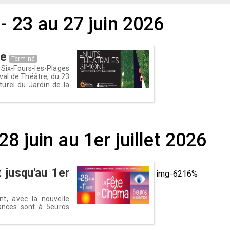
- 23 au 27 juin 2026
ne
Terminé
 Six-Fours-les-Plages
val de Théâtre, du 23
turel du Jardin de la
8 juin au 1er juillet 2026
 jusqu'au 1er
img-6216%
nt, avec la nouvelle
éances sont à 5euros