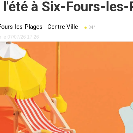
 l'été à Six-Fours-les
Fours-les-Plages
-
Centre Ville
-
34 °
r le 07/07/26 17:26