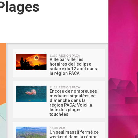
-Plages
MA 
11:39
RÉGION PACA
Ville par ville, les
horaires de l'éclipse
solaire du 12 août dans
la région PACA
11:29
RÉGION PACA
Encore de nombreuses
méduses signalées ce
dimanche dans la
région PACA: Voici la
liste des plages
touchées
08/08
VAR
Un seul massif fermé ce
weekend dans la région