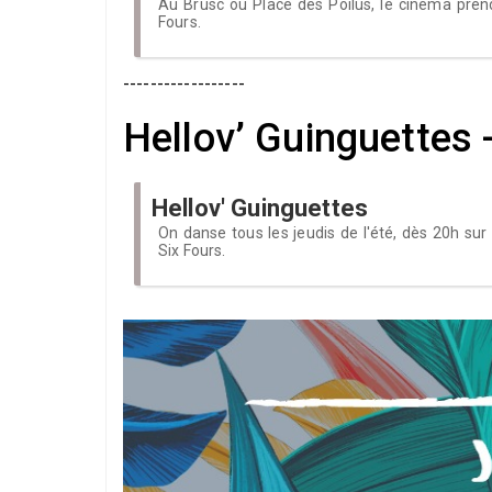
Au Brusc ou Place des Poilus, le cinéma prend l
Fours.
------------------
Hellov’ Guinguettes 
Hellov' Guinguettes
On danse tous les jeudis de l'été, dès 20h sur 
Six Fours.