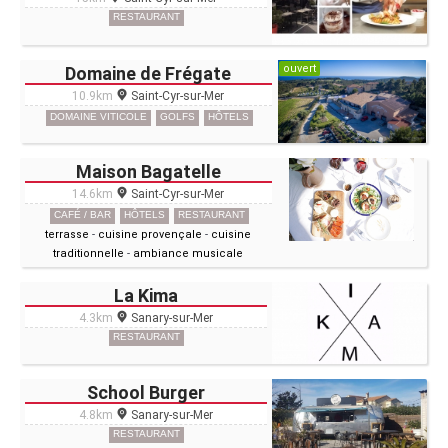
RESTAURANT
ouvert
Domaine de Frégate
10.9km
Saint-Cyr-sur-Mer
DOMAINE VITICOLE
GOLFS
HÔTELS
Maison Bagatelle
14.6km
Saint-Cyr-sur-Mer
CAFÉ / BAR
HÔTELS
RESTAURANT
terrasse
-
cuisine provençale
-
cuisine
traditionnelle
-
ambiance musicale
La Kima
4.3km
Sanary-sur-Mer
RESTAURANT
School Burger
4.8km
Sanary-sur-Mer
RESTAURANT