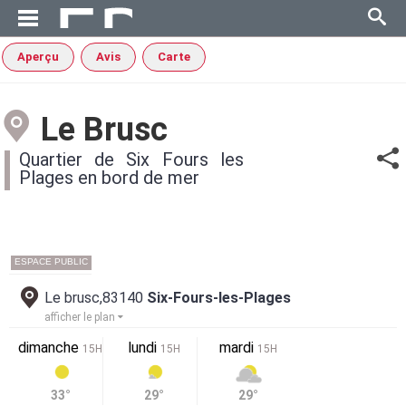
Aperçu
Avis
Carte
Le Brusc
Quartier de Six Fours les
Plages en bord de mer
ESPACE PUBLIC
Le brusc,83140
Six-Fours-les-Plages
afficher le plan
dimanche
lundi
mardi
15H
15H
15H
33°
29°
29°