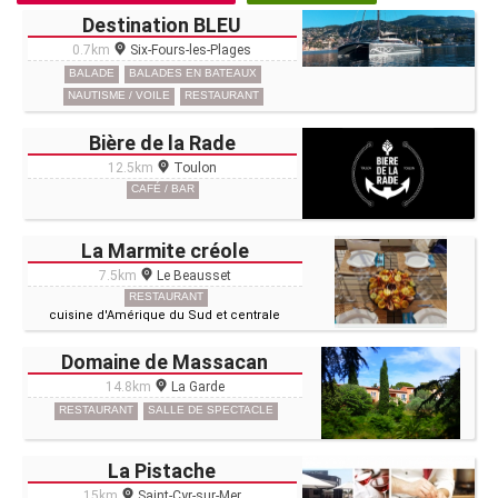
Destination BLEU
0.7km
Six-Fours-les-Plages
BALADE
BALADES EN BATEAUX
NAUTISME / VOILE
RESTAURANT
Bière de la Rade
12.5km
Toulon
CAFÉ / BAR
La Marmite créole
7.5km
Le Beausset
RESTAURANT
cuisine d'Amérique du Sud et centrale
Domaine de Massacan
14.8km
La Garde
RESTAURANT
SALLE DE SPECTACLE
La Pistache
15km
Saint-Cyr-sur-Mer