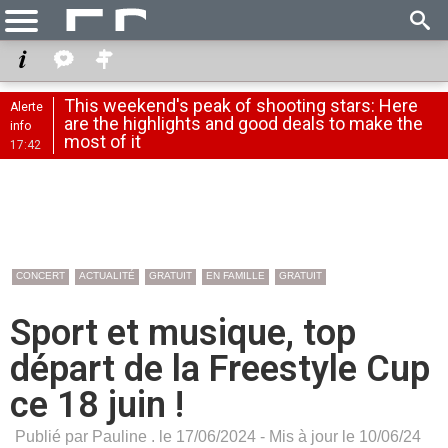
This weekend's peak of shooting stars: Here
Alerte
are the highlights and good deals to make the
info
most of it
17:42
CONCERT
ACTUALITÉ
GRATUIT
EN FAMILLE
GRATUIT
Sport et musique, top
départ de la Freestyle Cup
ce 18 juin !
Publié par Pauline . le 17/06/2024 - Mis à jour le 10/06/24