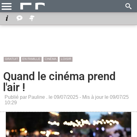
GRATUIT
EN FAMILLE
CINÉMA
LOISIR
Quand le cinéma prend
l'air !
Publié par Pauline . le 09/07/2025 - Mis à jour le 09/07/25
10:29