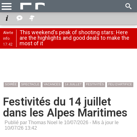
This weekend's peak of shooting stars: Here
Alerte
are the highlights and good deals to make the
info
most of it
17:42
SOIRÉE
SPECTACLE
VACANCES
14 JUILLET
FESTIVITÉS
FEU D'ARTIFICE
Festivités du 14 juillet
dans les Alpes Maritimes
Publié par Thomas Noel le 10/07/2026 - Mis à jour le
10/07/26 13:42