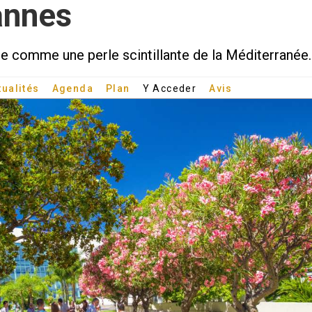
annes
lle comme une perle scintillante de la Méditerranée.
tualités
Agenda
Plan
Y Acceder
Avis