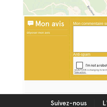
Mon avis
Mon commentaire sur
déposer mon avis
Anti-spam
Suivez-nous
L