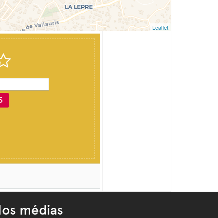
Leaflet
S
os médias