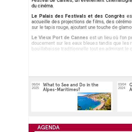
Festival de Cannes, un événement cinématograp
du cinéma.
Le Palais des Festivals et des Congrès
est
accueille des projections de films, des cérémo
sur le tapis rouge, ajoutant une touche de glamou
Le Vieux Port de Cannes
est un lieu où l'on 
doucement sur les eaux bleues tandis que les r
bouillabaisse traditionnelle tout en admirant le 
Juste au large de Cannes se trouvent les ma
Marguerite abrite le mystérieux Fort Royal, o
médiéval et ses vignobles, où les moines produ
What to See and Do in the
Q
06/04
03/04
Cannes propose une myriade d'activités culture
2025
2024
Alpes-Maritimes?
A
un paradis pour les accros du shopping, avec s
méditerranéenne raffinée, mettant en valeur les 
AGENDA