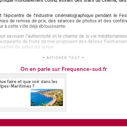
hique mondialement connu, attirant des stars du cinéma, des c
 l'épicentre de l'industrie cinématographique pendant le Fe
nies de remise de prix, des séances de photos et des confére
r à cette ville déjà éblouissante.
peut savourer l'authenticité et le charme de la vie méditerran
estaurants de fruits de mer proposent des délices fraîchement 
coucher de soleil sur la mer.
gnifiques
Îles de Lérins
, un paradis préservé offrant une éva
AFFICHER TOUT
ù aurait été détenu le fameux "Homme au Masque de Fer". L'îl
isent du vin depuis des siècles.
On en parle sur Frequence-sud.fr
ue faire et que voir dans les
lles, des galeries d'art aux musées historiques en passant par
lpes-Maritimes ?
es boutiques de luxe et ses enseignes de mode internationales
saveurs locales et les produits frais de la mer.