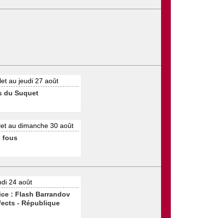
llet au jeudi 27 août
s du Suquet
let au dimanche 30 août
s fous
di 24 août
fice : Flash Barrandov
fects - République