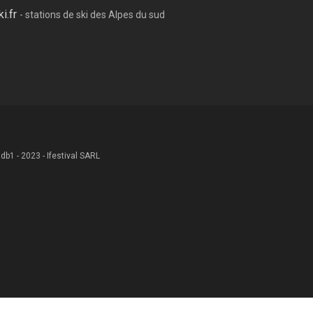
ki.fr
- stations de ski des Alpes du sud
 .db1 - 2023 - Ifestival SARL