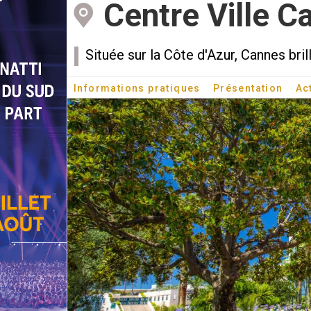
Centre Ville C
Située sur la Côte d'Azur, Cannes bri
Informations pratiques
Présentation
Ac