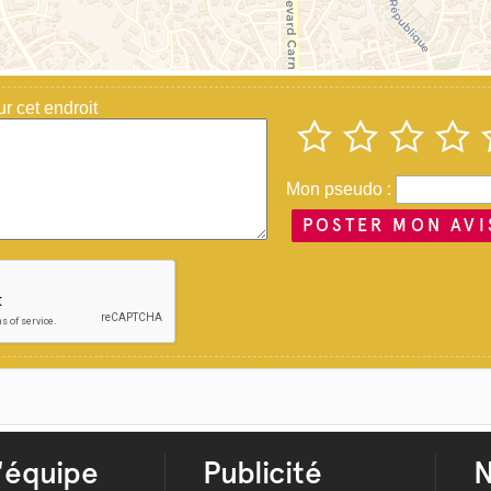
 cet endroit
Mon pseudo :
POSTER MON AVI
'équipe
Publicité
N