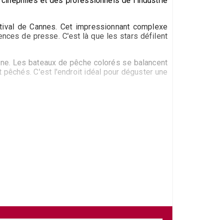
inéphiles et des professionnels de l'industrie
stival de Cannes. Cet impressionnant complexe
nces de presse. C'est là que les stars défilent
éenne. Les bateaux de pêche colorés se balancent
pêchés. C'est l'endroit idéal pour déguster une
sion de la vie urbaine trépidante. L'île Sainte-
e Saint-Honorat est célèbre pour son monastère
 les festivals de musique.
La Rue d'Antibes
est
. Les restaurants de Cannes offrent une cuisine
dernière mise à jour: 28/03/2024