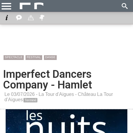
SPECTACLE
FESTIVAL
DANSE
Imperfect Dancers
Company - Hamlet
Le 03/07/2026 -
La Tour d'Aigues
-
Château La Tour
d'Aigues
Terminé