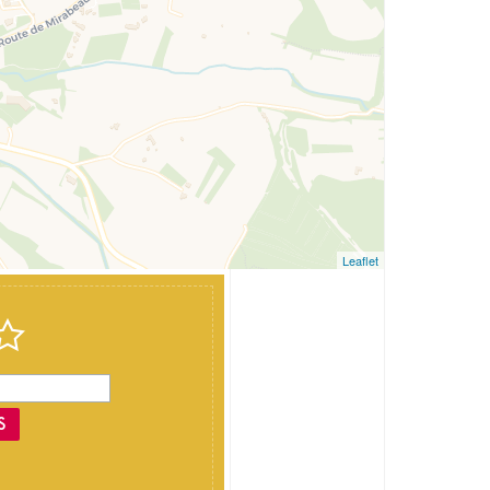
Leaflet
S