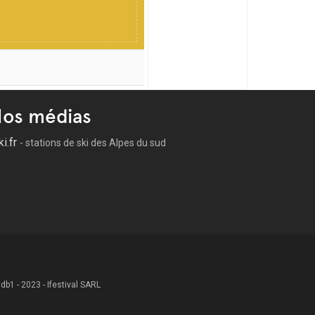
os médias
ki.fr
- stations de ski des Alpes du sud
 .db1 - 2023 - Ifestival SARL