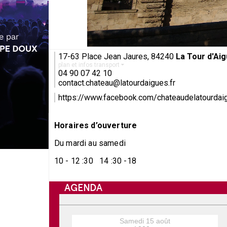
17-63 Place Jean Jaures, 84240
La Tour d'Ai
plan et infos transport
04 90 07 42 10
contact.chateau@latourdaigues.fr
https://www.facebook.com/chateaudelatourdai
Horaires d’ouverture
Du mardi au samedi
10 - 12 :30 14 :30 -18
AGENDA
Samedi 15 août