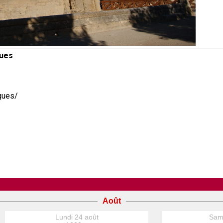
gues
gues/
Août
Lundi 24 août
Sam