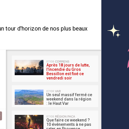
un tour d'horizon de nos plus beaux
MA 
07/08
CORRENS
Après 18 jours de lutte,
l'incendie du Gros
Bessillon est fixé ce
vendredi soir
07/08
VAR
Un seul massif fermé ce
weekend dans la région
: le Haut Var
07/08
RÉGION PACA
Que faire ce weekend ?
10 événements à ne pas
rater en Provence