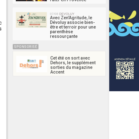
07/08
DEVOLUY
Avec Zen'Agritude, le
c
Dévoluy associe bien-
être et terroir pour une
s
parenthèse
ressourçante
SPONSORISÉ
Cet été on sort avec
Dehors, le supplément
sorties du magazine
Accent