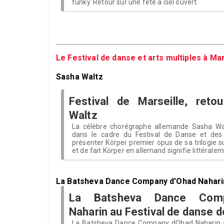
funky. Retour sur une fête à ciel ouvert.
Le Festival de danse et arts multiples à Mar
Sasha Waltz
Festival de Marseille, reto
Waltz
La célèbre chorégraphe allemande Sasha Wal
dans le cadre du Festival de Danse et des 
présenter Körper premier opus de sa trilogie s
et de fait Körper en allemand signifie littérale
La Batsheva Dance Company d'Ohad Nahari
La Batsheva Dance Comp
Naharin au Festival de danse d
La Batsheva Dance Company dOhad Naharin a