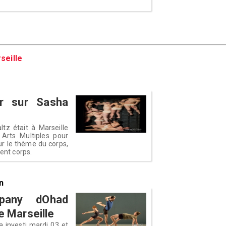
seille
ur sur Sasha
tz était à Marseille
Arts Multiples pour
ur le thème du corps,
ment corps.
n
any dOhad
e Marseille
 investi mardi 03 et