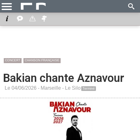
CONCERT
CHANSON FRANÇAISE
Bakian chante Aznavour
Le 04/06/2026 -
Marseille
-
Le Silo
Terminé