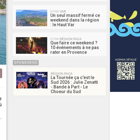
07/08
VAR
Un seul massif fermé ce
weekend dans la région
: le Haut Var
07/08
RÉGION PACA
Que faire ce weekend ?
10 événements à ne pas
rater en Provence
SPONSORISÉ
RÉGION PACA
La Tournée ça c'est le
Sud 2026 : Julie Zenatti
- Bande à Part - Le
Choeur du Sud
e
ù