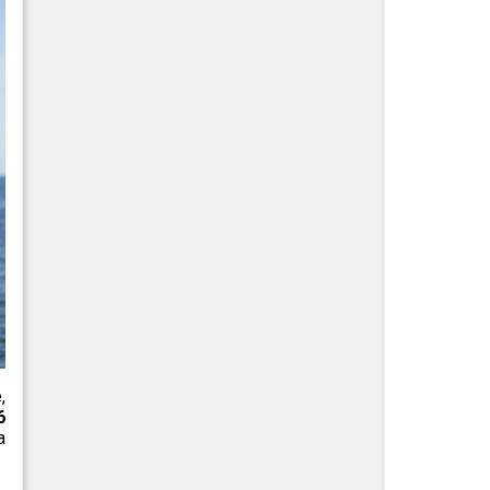
,
6
a