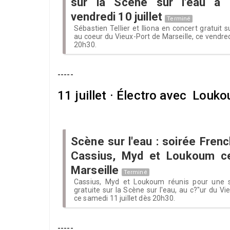
sur la Scène sur l'eau à 
vendredi 10 juillet
Terminé
Sébastien Tellier et Iliona en concert gratuit s
au coeur du Vieux-Port de Marseille, ce vendredi 
20h30.
-----
11 juillet · Électro avec Lou
Scène sur l'eau : soirée Fren
Cassius, Myd et Loukoum ce 
Marseille
Terminé
Cassius, Myd et Loukoum réunis pour une 
gratuite sur la Scène sur l'eau, au c?"ur du Vi
ce samedi 11 juillet dès 20h30.
-----