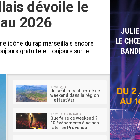
llais dévoile le
eau 2026
une icône du rap marseillais encore
ujours gratuite et toujours sur le
MA 
17:51
VAR
Un seul massif fermé ce
weekend dans la région
: le Haut Var
17:24
RÉGION PACA
Que faire ce weekend ?
10 événements à ne pas
rater en Provence