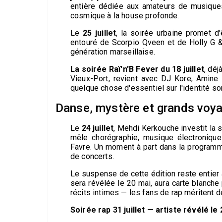
entière dédiée aux amateurs de musiques 
cosmique à la house profonde.
Le
25 juillet
, la soirée urbaine promet d
entouré de Scorpio Qveen et de Holly G & 
génération marseillaise.
La soirée Raï'n'B Fever du 18 juillet
, déj
Vieux-Port, revient avec DJ Kore, Amine 
quelque chose d'essentiel sur l'identité so
Danse, mystère et grands voy
Le
24 juillet
, Mehdi Kerkouche investit la 
mêle chorégraphie, musique électroniqu
Favre. Un moment à part dans la programmat
de concerts.
Le suspense de cette édition reste entier
sera révélée le 20 mai, aura carte blanche
récits intimes — les fans de rap méritent d
Soirée rap 31 juillet — artiste révélé le