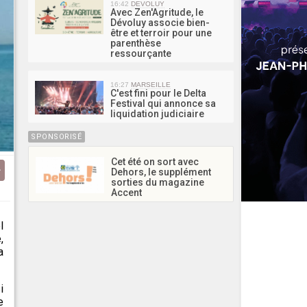
16:42
DEVOLUY
Avec Zen'Agritude, le
Dévoluy associe bien-
être et terroir pour une
parenthèse
ressourçante
16:27
MARSEILLE
C'est fini pour le Delta
Festival qui annonce sa
liquidation judiciaire
SPONSORISÉ
Cet été on sort avec
Dehors, le supplément
sorties du magazine
Accent
l
,
a
i
e