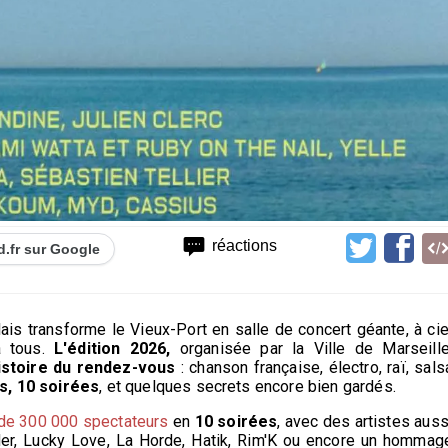
réactions
d.fr sur Google
lais transforme le Vieux-Port en salle de concert géante, à cie
 tous.
L'édition 2026,
organisée par la Ville de Marseille
istoire du rendez-vous
: chanson française, électro, raï, sals
es, 10 soirées
, et quelques secrets encore bien gardés.
s de 300 000 spectateurs
en
10 soirées
, avec des artistes auss
Mer, Lucky Love, La Horde, Hatik, Rim'K ou encore un hommag