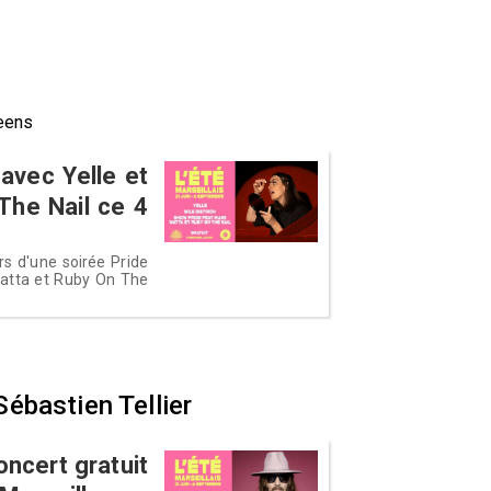
ueens
 avec Yelle et
The Nail ce 4
rs d'une soirée Pride
Watta et Ruby On The
 Sébastien Tellier
oncert gratuit