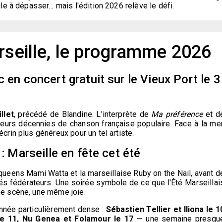
le à dépasser… mais l'édition 2026 relève le défi.
rseille, le programme 2026
 en concert gratuit sur le Vieux Port le 3
illet
, précédé de Blandine. L'interprète de
Ma préférence
et d
sieurs décennies de chanson française populaire. Face à la mer
écrin plus généreux pour un tel artiste.
: Marseille en fête cet été
g queens Mami Watta et la marseillaise Ruby on the Nail, avant d
hés fédérateurs. Une soirée symbole de ce que l'Été Marseillai
ême scène, une même joie.
nnée particulièrement dense :
Sébastien Tellier et Iliona le 1
 le 11, Nu Genea et Folamour le 17
— une semaine presqu