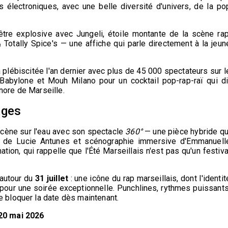
électroniques, avec une belle diversité d'univers, de la po
'être explosive avec Jungeli, étoile montante de la scène rap
Totally Spice's — une affiche qui parle directement à la jeun
à plébiscitée l'an dernier avec plus de 45 000 spectateurs sur l
Babylone et Mouh Milano pour un cocktail pop-rap-raï qui di
nore de Marseille.
ages
scène sur l'eau avec son spectacle
360°
— une pièce hybride qu
e de Lucie Antunes et scénographie immersive d'Emmanuell
ion, qui rappelle que l'Été Marseillais n'est pas qu'un festiva
 autour du
31 juillet
: une icône du rap marseillais, dont l'identit
 pour une soirée exceptionnelle. Punchlines, rythmes puissants
e bloquer la date dès maintenant.
 20 mai 2026