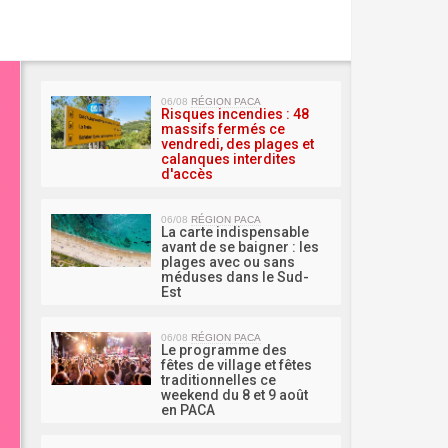
MA 
06/08
RÉGION PACA
Risques incendies : 48
massifs fermés ce
vendredi, des plages et
calanques interdites
d'accès
06/08
RÉGION PACA
La carte indispensable
avant de se baigner : les
plages avec ou sans
méduses dans le Sud-
Est
06/08
RÉGION PACA
Le programme des
fêtes de village et fêtes
traditionnelles ce
weekend du 8 et 9 août
en PACA