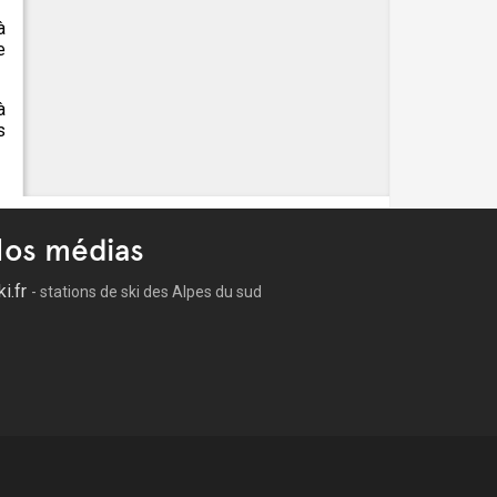
à
e
à
s
os médias
ki.fr
- stations de ski des Alpes du sud