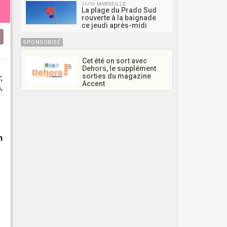
06/08
MARSEILLE
La plage du Prado Sud
rouverte à la baignade
ce jeudi après-midi
SPONSORISÉ
Cet été on sort avec
Dehors, le supplément
sorties du magazine
,
Accent
,
n