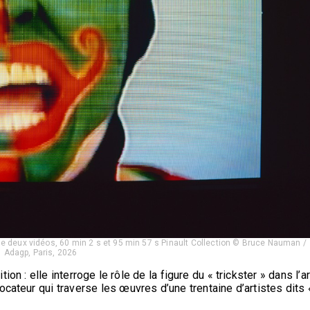
n de deux vidéos, 60 min 2 s et 95 min 57 s Pinault Collection © Bruce Nauman /
Adagp, Paris, 2026
 : elle interroge le rôle de la figure du « trickster » dans l’ar
ateur qui traverse les œuvres d’une trentaine d’artistes dits 