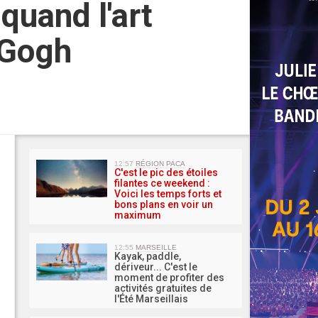
quand l'art
 Gogh
MA 
12:57
RÉGION PACA
C'est le pic des étoiles
filantes ce weekend :
Voici les temps forts et
bons plans en voir un
maximum
12:55
MARSEILLE
Kayak, paddle,
dériveur... C'est le
moment de profiter des
activités gratuites de
l'Été Marseillais