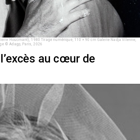
 Pierre Houcmant), 1980 Tirage numérique, 110 × 90 cm Galerie Nadja Vilenne,
ge © Adagp, Paris, 2026
t l’excès au cœur de