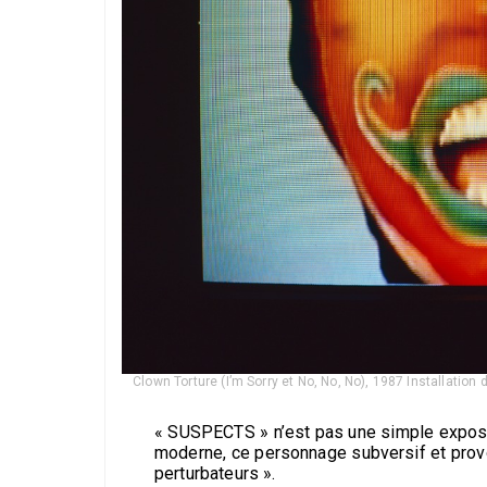
Clown Torture (I’m Sorry et No, No, No), 1987 Installatio
« SUSPECTS » n’est pas une simple exposition
moderne, ce personnage subversif et provoc
perturbateurs ».