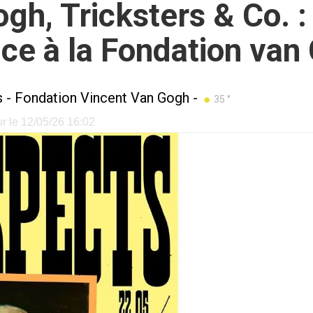
h, Tricksters & Co. : 
nce à la Fondation van
s
-
Fondation Vincent Van Gogh
-
35 °
ur le 12/05/26 16:02