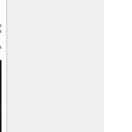
e
s
s