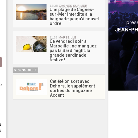
12:25
CAGNES-SUR-MER
Une plage de Cagnes-
sur-Mer interdite à la
baignade jusqu'à nouvel
ordre
11:37
MARSEILLE
Ce vendredi soir à
Marseille : ne manquez
pas la Sardi'night, la
grande sardinade
festive !
SPONSORISÉ
Cet été on sort avec
,
Dehors, le supplément
sorties du magazine
Accent
e
s