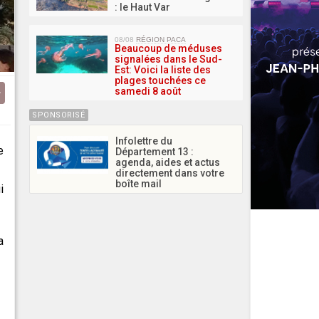
: le Haut Var
08/08
RÉGION PACA
Beaucoup de méduses
signalées dans le Sud-
Est: Voici la liste des
plages touchées ce
samedi 8 août
SPONSORISÉ
Infolettre du
e
Département 13 :
agenda, aides et actus
directement dans votre
boîte mail
i
a