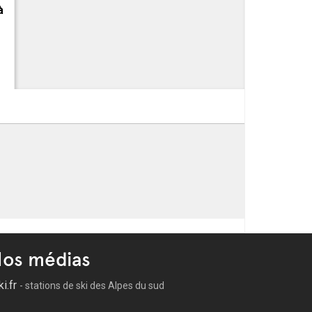
à
os médias
ki.fr
- stations de ski des Alpes du sud