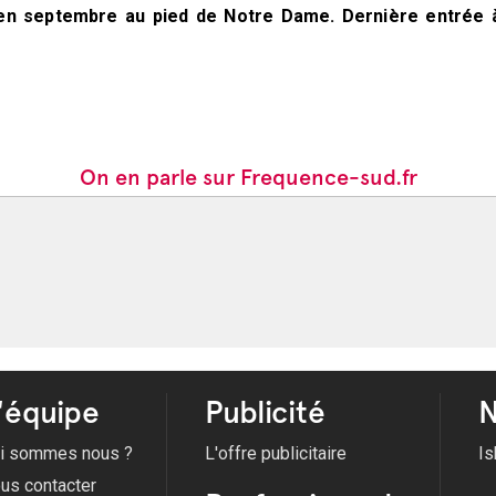
'en septembre au pied de Notre Dame. Dernière entrée 
On en parle sur Frequence-sud.fr
'équipe
Publicité
N
i sommes nous ?
L'offre publicitaire
Is
us contacter