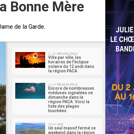
 la Bonne Mère
Dame de la Garde.
MA 
11:39
RÉGION PACA
Ville par ville, les
horaires de l'éclipse
solaire du 12 août dans
la région PACA
11:29
RÉGION PACA
Encore de nombreuses
méduses signalées ce
dimanche dans la
région PACA: Voici la
liste des plages
touchées
08/08
VAR
Un seul massif fermé ce
weekend dans la région