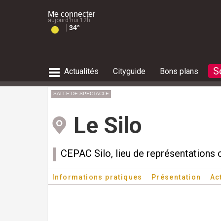
Me connecter
aujourd'hui 12h
34°
S
Actualités
Cityguide
Bons plans
culture
restaurants
actu musique
Expositions
Balades
Météo des plages
Marchés de Noël
RECHERCHE SORTIES FAMILLE
SALLE DE SPECTACLE
tourisme
shopping
salles de concerts
Musées
Météo des plages
Le guide des plages
Feux d'artifice de Noël
Le Silo
environnement
Salles d'exposition
le guide des plages
Présence des méduses sur les pla
RECHERCHE CITYGUIDE
RECHERCHE CONCERTS
RECHERCHE FÊTES
& SPECTACLES
Lieux historiques
Alpes du Sud
RECHERCHE ACTUALITÉS
RECHERCHE LOISIRS
Risques 
Envie d'
Où sorti
Que fair
Que fair
Risques 
Été mars
Que fair
Carte de l'accès aux massifs
CEPAC Silo, lieu de représentations cu
RECHERCHE EXPOSITIONS
Présence des méduses sur les pla
Informations pratiques
Présentation
Ac
RECHERCHE NATURE