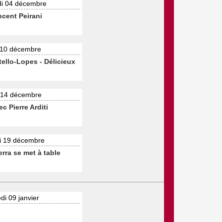
di 04 décembre
ncent Peirani
 10 décembre
ello-Lopes - Délicieux
 14 décembre
ec Pierre Arditi
 19 décembre
rra se met à table
i 09 janvier