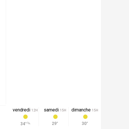
vendredi
samedi
dimanche
12H
15H
15H
29°
30°
34°