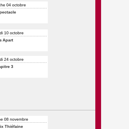
he 04 octobre
spectacle
i 10 octobre
s Apart
i 24 octobre
pitre 3
e 08 novembre
ix Thiéfaine