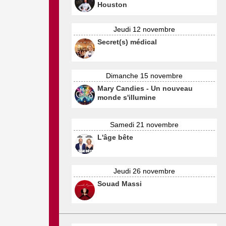
Houston
Jeudi 12 novembre
Secret(s) médical
Dimanche 15 novembre
Mary Candies - Un nouveau
monde s'illumine
Samedi 21 novembre
L'âge bête
Jeudi 26 novembre
Souad Massi