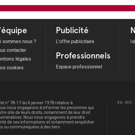
Du 12/12/2023 au 31/12/2026 -
Les
nouvelle exposition permanente bap
Du 05/06/2024 au 31/12/2026 -
Méd
Du 18/03/2026 au 13/09/2026 -
Bon
maternité dès le 18 mars
Du 20/05/2026 au 16/11/2026 -
Exp
Voir tous les évènements
'équipe
Publicité
N
i sommes nous ?
L'offre publicitaire
Is
us contacter
Professionnels
ntions légales
Espace professionnel
fos cookies
é n° 78-17 du 6 janvier 1978 relative à
V.6 - S1C -
, nous nous engageons à informer les personnes qui
re site de leurs droits, notamment de leur droit
s nominatives. Nous nous engageons à prendre
curité de ces informations et notamment empêcher
s ou communiquées à des tiers.