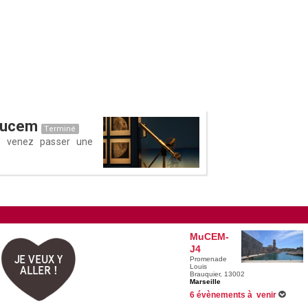
Mucem
Terminé
, venez passer une
MuCEM-
J4
JE VEUX Y
Promenade
Louis
ALLER !
Brauquier, 13002
Marseille
6 évènements à venir