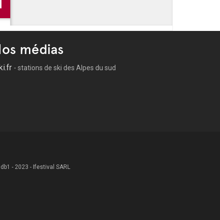
 trésors des collections du Mucem dévoilés avec la
tisée Populaire ?
iterranées
nes Mères, au Mucem : une expo qui explore la
osition Mossi Traoré, la mode aussi
os médias
ki.fr
- stations de ski des Alpes du sud
 .db1 - 2023 - Ifestival SARL