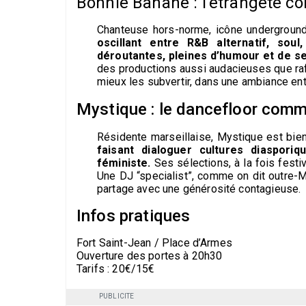
Bonnie Banane : l’étrangeté 
Chanteuse hors-norme, icône underground
oscillant entre R&B alternatif, sou
déroutantes, pleines d’humour et de se
des productions aussi audacieuses que raff
mieux les subvertir, dans une ambiance ent
Mystique : le dancefloor comme
Résidente marseillaise, Mystique est bie
faisant dialoguer cultures diaspori
féministe.
Ses sélections, à la fois festiv
Une DJ “specialist”, comme on dit outre-Ma
partage avec une générosité contagieuse.
Infos pratiques
Fort Saint-Jean / Place d’Armes
Ouverture des portes à 20h30
Tarifs :
20
€/
15
€
PUBLICITE