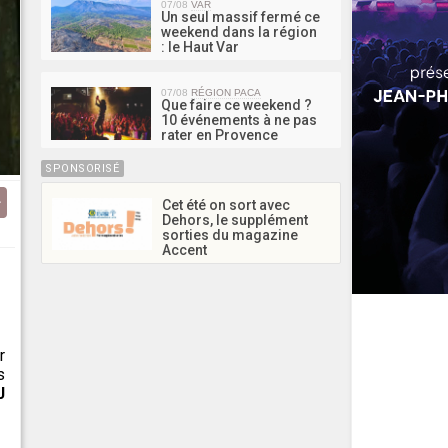
07/08
VAR
Un seul massif fermé ce
weekend dans la région
: le Haut Var
07/08
RÉGION PACA
Que faire ce weekend ?
10 événements à ne pas
rater en Provence
SPONSORISÉ
Cet été on sort avec
Dehors, le supplément
sorties du magazine
Accent
r
s
J