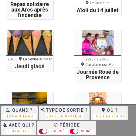
Le Castellet
Repas solidaire
aux Arcs après
Aïoli du 14 juillet
l'incendie
20/08
La Seyne-sur-Mer
22/07 > 22/08
Cavalaire-sur-Mer
Jeudi glacé
Journée Rosé de
Provence
QUAND ?
TYPE DE SORTIE ?
OÙ ?
DÈS MAINTENANT
SORTIE GOURMANDE
TOUTE LA RÉGION
Evénement reporté
20/06 > 5/09
AVEC QUI ?
PÉRIODE
5/09
Puget-Ville
Saint-Chamas
PEU IMPORTE
JOURNÉE
SOIRÉE
Fête de la Bière
Les escapades