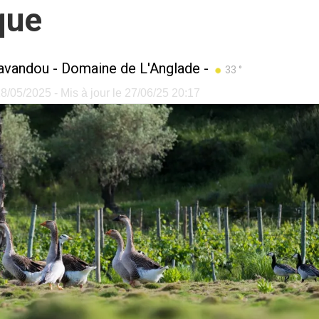
que
avandou
-
Domaine de L'Anglade
-
33 °
/05/2025 - Mis à jour le 27/06/25 20:17