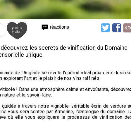
réactions
je veux
y aller !
 découvrez les secrets de vinification du Domaine
ensorielle unique.
Domaine de l'Anglade se révèle l'endroit idéal pour ceux désireu
xplorant l'art et le plaisir de nos vins raffinés.
viticole ! Dans une atmosphère calme et envoûtante, découvre
nature et le savoir-faire.
uidée à travers notre vignoble, véritable écrin de verdure a
aine vous sera contée par Armeline, l'œnologue du domaine. L
ave où elle vous expliquera le processus de vinification de