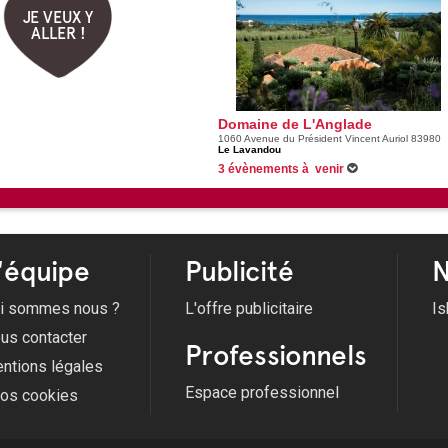
JE VEUX Y
ALLER !
Domaine de L'Anglade
1060 Avenue du Président Vincent Auriol 83980
Le Lavandou
3 évènements à venir
Du 28/05/2025 au 30/10/2026 -
Visite Atypique
Du 28/05/2025 au 30/10/2026 -
Visite Authenti
Du 28/05/2025 au 30/10/2026 -
Visite Aphoriqu
'équipe
Publicité
N
i sommes nous ?
L'offre publicitaire
Is
us contacter
Professionnels
ntions légales
Espace professionnel
fos cookies