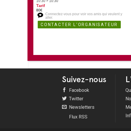
10:30 > 10:30
Tarif
80€
Connectez-vous pour voir vos amis qui veulent y
aller.
Suivez-nous
L
Facebook
Qu
Twitter
No
Newsletters
Me
In
Flux RSS