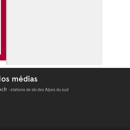
que
e
os médias
ki.fr
- stations de ski des Alpes du sud