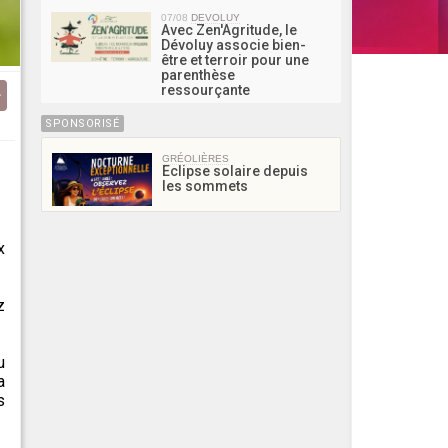
07/08
DEVOLUY
Avec Zen'Agritude, le
Dévoluy associe bien-
être et terroir pour une
parenthèse
ressourçante
SPONSORISÉ
GRÉOLIÈRES
Eclipse solaire depuis
les sommets
x
z
u
a
s