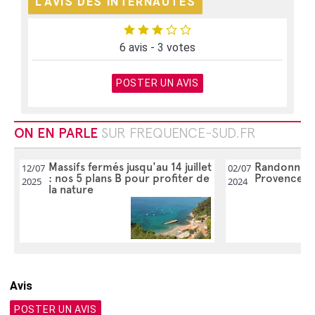
L'AVIS DES INTERNAUTES
6 avis - 3 votes
POSTER UN AVIS
ON EN PARLE
SUR FREQUENCE-SUD.FR
Massifs fermés jusqu'au 14 juillet
Randonnées
12/07
02/07
: nos 5 plans B pour profiter de
Provence
2025
2024
la nature
Avis
POSTER UN AVIS