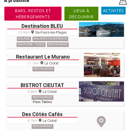
A proximité
BARS, RESTOS ET
LIEUX À
ACTIVITÉS
HÉBERGEMENTS
DÉCOUVRIR
Destination BLEU
10.9km
Six-Fours-les-Plages
BALADE
BALADES EN BATEAUX
NAUTISME / VOILE
RESTAURANT
Restaurant Le Murano
11.1km
La Ciotat
RESTAURANT
BISTROT CIEUTAT
8.8km
La Ciotat
RESTAURANT
Pass Tables
Des Côtés Cafés
8.7km
La Ciotat
RESTAURANT