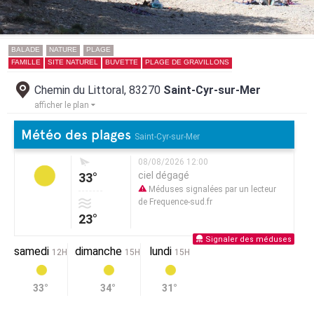
BALADE
NATURE
PLAGE
FAMILLE
SITE NATUREL
BUVETTE
PLAGE DE GRAVILLONS
Chemin du Littoral, 83270
Saint-Cyr-sur-Mer
afficher le plan
Météo des plages
Saint-Cyr-sur-Mer
08/08/2026 12:00
ciel dégagé
33°
Méduses signalées par un lecteur
de Frequence-sud.fr
23°
Signaler des méduses
samedi
dimanche
lundi
12H
15H
15H
33°
34°
31°