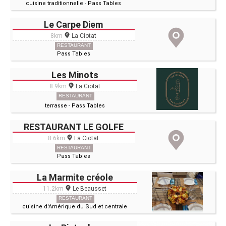
cuisine traditionnelle
-
Pass Tables
Le Carpe Diem
8km
La Ciotat
RESTAURANT
Pass Tables
Les Minots
8.9km
La Ciotat
RESTAURANT
terrasse
-
Pass Tables
RESTAURANT LE GOLFE
8.6km
La Ciotat
RESTAURANT
Pass Tables
La Marmite créole
11.2km
Le Beausset
RESTAURANT
cuisine d'Amérique du Sud et centrale