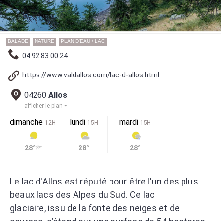
BALADE
NATURE
PLAN D'EAU / LAC
04 92 83 00 24
https://www.valdallos.com/lac-d-allos.html
04260
Allos
afficher le plan
dimanche
lundi
mardi
12H
15H
15H
28°
28°
28°
Le lac d'Allos est réputé pour être l'un des plus
beaux lacs des Alpes du Sud. Ce lac
glaciaire, issu de la fonte des neiges et de