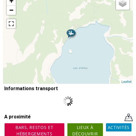
+
−
Leaflet
Informations transport
A proximité
BARS, RESTOS ET
LIEUX À
ACTIVITÉS
HÉBERGEMENTS
DÉCOUVRIR