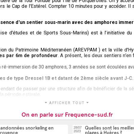
cadère de la Tour Fondue pour l'île de Porquerolles. On y accèd
ers le Cap de l'Estérel. Compter 10 minutes pour y accéder. Il s
sence d'un sentier sous-marin avec des amphores imme
e d'études et de Sports Sous-Marins) est à l’initiative du s
ion du Patrimoine Méditerranéen (AREVPAM ) ​et la ville d'Hy
res par 6m de profondeur
. A présent, les deux sentiers n’en
 ré-immersion de 30 amphores, 3 années se sont écoulées avan
es de type Dressel 1B et datant de 2ème siècle avant J-C.
endant de passer par une structure afin de bénéficier de la s
la période estivale.
AFFICHER TOUT
On en parle sur Frequence-sud.fr
andonnées snorkeling en
Quelles sont les meill
28/07
2023
rovence
plages à Hyères ?