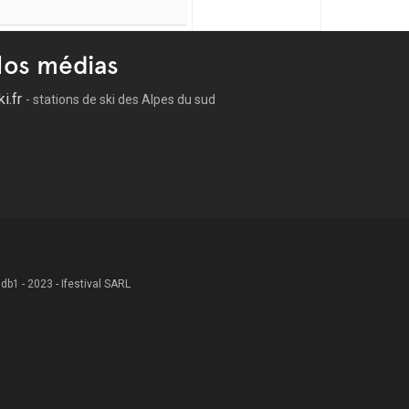
os médias
ki.fr
- stations de ski des Alpes du sud
 .db1 - 2023 - Ifestival SARL