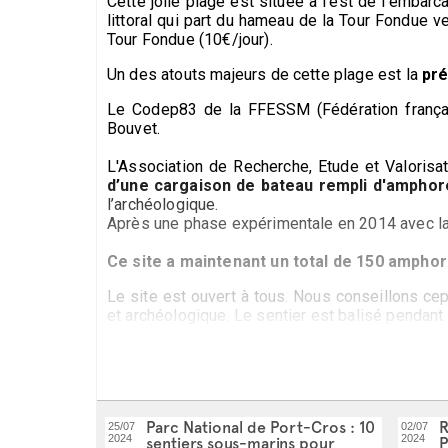
Cette jolie plage est située à l'est de l'embar
littoral qui part du hameau de la Tour Fondue v
Tour Fondue (10€/jour).
Un des atouts majeurs de cette plage est la
pré
Le Codep83 de la FFESSM (Fédération français
Bouvet.
L'Association de Recherche, Etude et Valorisat
d’une cargaison de bateau rempli d'ampho
l’archéologique.
Après une phase expérimentale en 2014 avec la
Ce site a maintenant un total de 150 amphor
Le site est ouvert à tous. Nous conseillons cep
et archéologique. Le sentier est balisé pendant 
Parc National de Port-Cros : 10
R
25/07
02/07
2024
2024
sentiers sous-marins pour
P