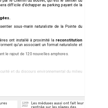
e par le Chemin du Bouvet, qui est le sentier du
era difficile d'échapper au parking payant de la
rgées.
entier sous-marin naturaliste de la Pointe du
ères ont installé à proximité la
reconstitution
 forment qu’un associant un format naturaliste et
t le rajout de 120 nouvelles amphores.
écurité et du discours environnemental du milieu
eures
Les méduses aussi ont fait leur
12/09
2022
rentrée sur les plages des