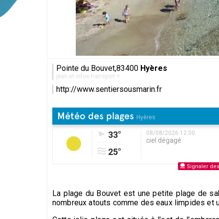
Pointe du Bouvet,83400
Hyères
plan et infos transport
http://www.sentiersousmarin.fr
Météo des plages
Hyères
33°
08/08/2026 12:00
ciel dégagé
25°
Signaler de
La plage du Bouvet est une petite plage de sab
nombreux atouts comme des eaux limpides et u