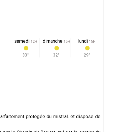
samedi
dimanche
lundi
12H
15H
15H
33°
32°
29°
parfaitement protégée du mistral, et dispose de