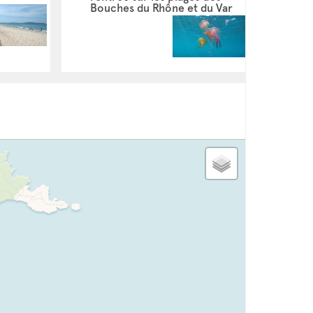
Bouches du Rhône et du Var
dernière mise à jour: 30/03/2021