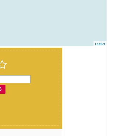
Leaflet
S