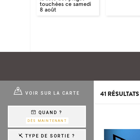
touchées ce samedi
8 août
E ?
VOIR SUR LA CARTE
41 RÉSULTATS
QUAND ?
E
VARIÉTÉ,
DÈS MAINTENANT
CHANSON &
COM.MUSICALES
E
TYPE DE SORTIE ?