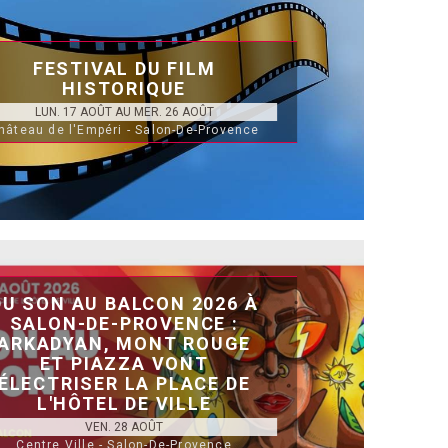
FESTIVAL DU FILM
HISTORIQUE
LUN. 17 AOÛT AU MER. 26 AOÛT
hâteau de l'Empéri - Salon-De-Provence
DU SON AU BALCON 2026 À
SALON-DE-PROVENCE :
ARKADYAN, MONT ROUGE
ET PIAZZA VONT
ÉLECTRISER LA PLACE DE
L'HÔTEL DE VILLE
VEN. 28 AOÛT
Centre Ville - Salon-De-Provence