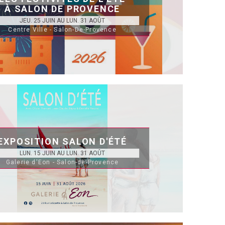
À SALON DE PROVENCE
JEU. 25 JUIN AU LUN. 31 AOÛT
Centre Ville - Salon-De-Provence
EXPOSITION SALON D'ÉTÉ
LUN. 15 JUIN AU LUN. 31 AOÛT
Galerie d'Eon - Salon-de-Provence