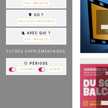
PEU IMPORTE
THÉÂTRE
OÙ ?
S
D
SALON-DE-PROVENCE
C
AVEC QUI ?
PEU IMPORTE
TOUTES LES
CATÉGORIES
FILTRES SUPPLÉMENTAIRES
PÉRIODE
JOURNÉE
SOIRÉE