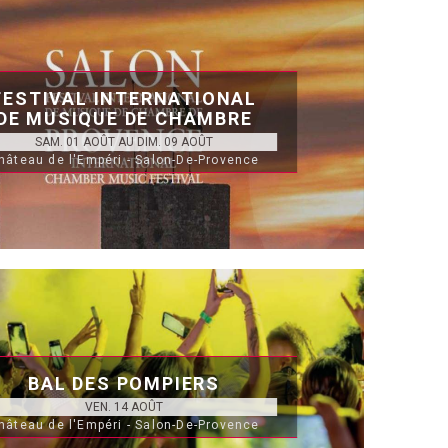
FESTIVAL INTERNATIONAL
DE MUSIQUE DE CHAMBRE
SAM. 01 AOÛT AU DIM. 09 AOÛT
hâteau de l'Empéri - Salon-De-Provence
BAL DES POMPIERS
VEN. 14 AOÛT
hâteau de l'Empéri - Salon-De-Provence