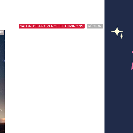
SALON-DE-PROVENCE ET ENVIRONS
RÉGION
IR