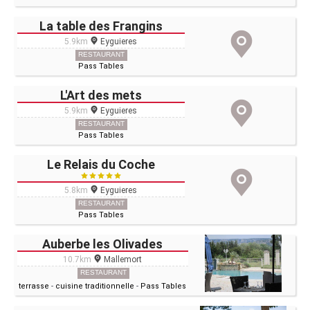
La table des Frangins
5.9km
Eyguieres
RESTAURANT
Pass Tables
L'Art des mets
5.9km
Eyguieres
RESTAURANT
Pass Tables
Le Relais du Coche
5.8km
Eyguieres
RESTAURANT
Pass Tables
Auberbe les Olivades
10.7km
Mallemort
RESTAURANT
terrasse
-
cuisine traditionnelle
-
Pass Tables