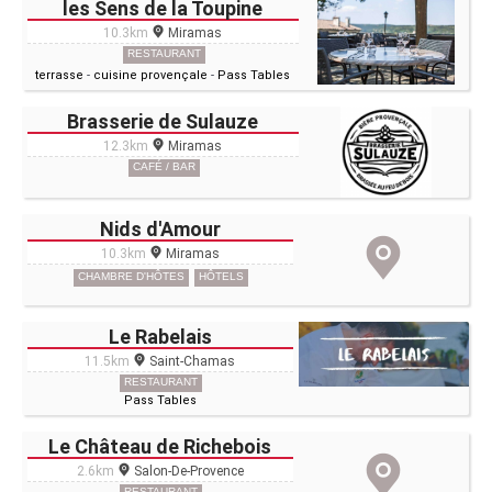
les Sens de la Toupine
10.3km
Miramas
RESTAURANT
terrasse
-
cuisine provençale
-
Pass Tables
Brasserie de Sulauze
12.3km
Miramas
CAFÉ / BAR
Nids d'Amour
10.3km
Miramas
CHAMBRE D'HÔTES
HÔTELS
Le Rabelais
11.5km
Saint-Chamas
RESTAURANT
Pass Tables
Le Château de Richebois
2.6km
Salon-De-Provence
RESTAURANT