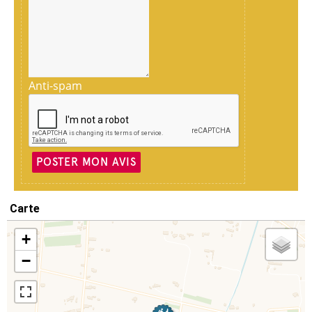
Anti-spam
POSTER MON AVIS
Carte
+
−