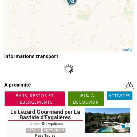
Leaflet
Informations transport
A proximité
BARS, RESTOS ET
LIEUX À
ACTIVITÉS
HÉBERGEMENTS
DÉCOUVRIR
Le Lézard Gourmand par La
Bastide d'Eygalières
14.5km
Eygalieres
HÔTELS
RESTAURANT
Pass Tables