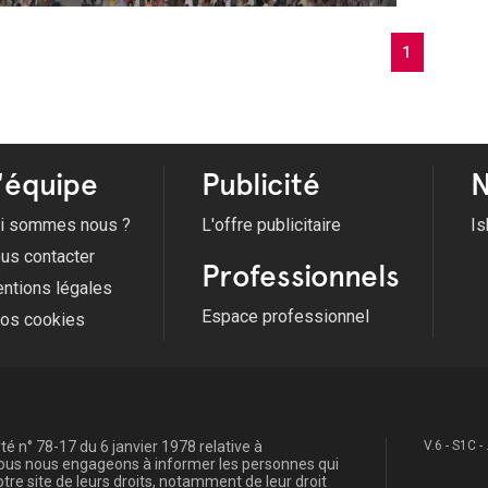
1
'équipe
Publicité
N
i sommes nous ?
L'offre publicitaire
Is
us contacter
Professionnels
ntions légales
Espace professionnel
fos cookies
é n° 78-17 du 6 janvier 1978 relative à
V.6 - S1C -
, nous nous engageons à informer les personnes qui
re site de leurs droits, notamment de leur droit