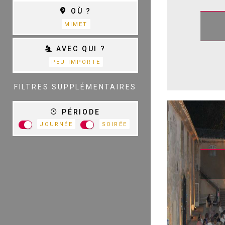
THÉÂTRE
OÙ ?
S
D
MIMET
AVEC QUI ?
PEU IMPORTE
TOUTES LES
CATÉGORIES
FILTRES SUPPLÉMENTAIRES
PÉRIODE
JOURNÉE
SOIRÉE