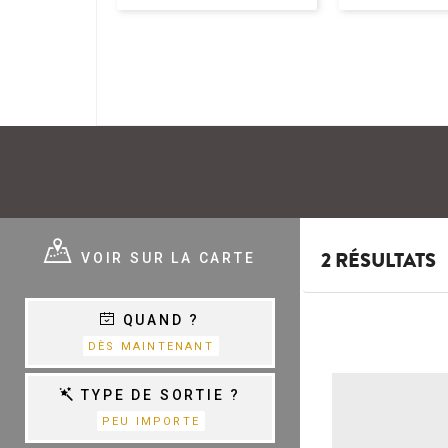
E ?
VOIR SUR LA CARTE
2 RÉSULTATS
QUAND ?
E
VARIÉTÉ,
DÈS MAINTENANT
CHANSON &
COM.MUSICALES
E
TYPE DE SORTIE ?
PEU IMPORTE