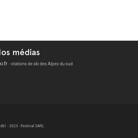
os médias
ki.fr
- stations de ski des Alpes du sud
 .db1 - 2023 - Ifestival SARL