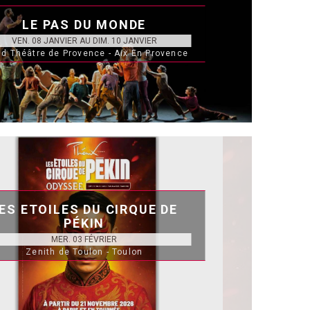
LE PAS DU MONDE
VEN. 08 JANVIER AU DIM. 10 JANVIER
d Théâtre de Provence - Aix En Provence
ES ETOILES DU CIRQUE DE
PÉKIN
MER. 03 FÉVRIER
Zenith de Toulon - Toulon