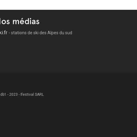
os médias
ki.fr
- stations de ski des Alpes du sud
 .db1 - 2023 - Ifestival SARL