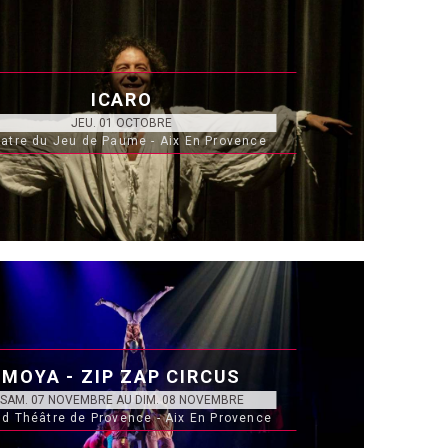
ICARO
JEU. 01 OCTOBRE
atre du Jeu de Paume - Aix En Provence
MOYA - ZIP ZAP CIRCUS
SAM. 07 NOVEMBRE AU DIM. 08 NOVEMBRE
d Théâtre de Provence - Aix En Provence