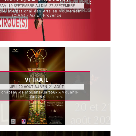
SAM. 19 SEPTEMBRE AU DIM. 27 SEPTEMBRE
tre International des Arts en Mouvement
(CIAM) - Aix En Provence
VITRAIL
JEU. 20 AOÛT AU VEN. 21 AOÛT
 château de Mouans-Sartoux - Mouans-
Sartoux