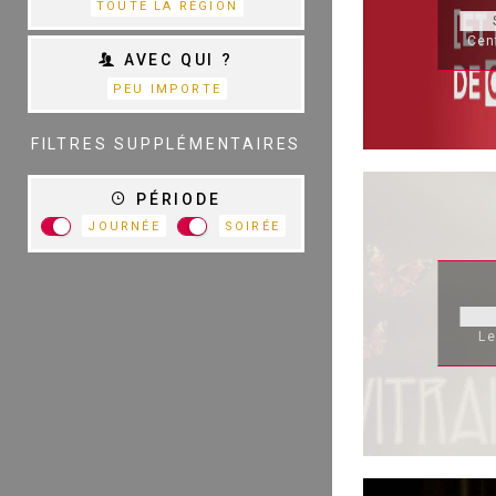
TOUTE LA RÉGION
Cen
AVEC QUI ?
PEU IMPORTE
TOUTES LES
CATÉGORIES
FILTRES SUPPLÉMENTAIRES
PÉRIODE
JOURNÉE
SOIRÉE
R
Le